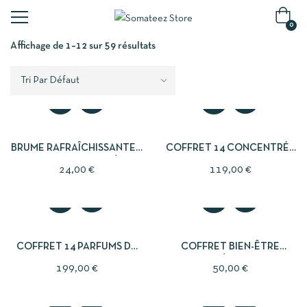
0
Affichage de 1–12 sur 59 résultats
BRUME RAFRAÎCHISSANTE –
COFFRET 14 CONCENTRÉS
INDIGO – CLARTÉ
DE SOIN
24,00
€
119,00
€
COFFRET 14 PARFUMS DE
COFFRET BIEN-ÊTRE
SOIN
DÉTOX
199,00
€
50,00
€